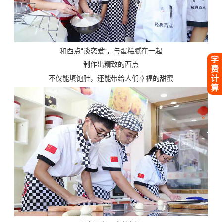
和西点“谈恋爱“，与蛋糕腻在一起
学
制作出精致的西点
费
不仅能填饱肚，还能带给人们幸福的甜蜜
计
算