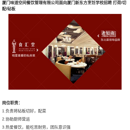
厦门味道空间餐饮管理有限公司面向厦门新东方烹饪学校招聘 打荷/切
配/砧板
岗位职责：
1.负责将砧板切好，配菜
2.协助厨师营运
3.热爱餐饮，能吃苦耐劳，团队意识强