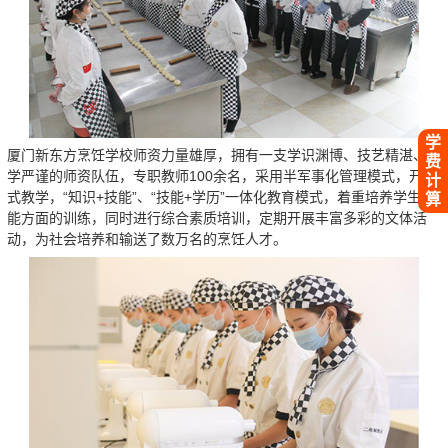
学
厦门新东方烹饪学校师资力量雄厚，拥有一支学识渊博、技艺精湛、治
费
学严谨的师资队伍，专职教师100余名，采用半军事化管理模式，开放
计
式教学，“知识+技能”、“技能+学历”一体化教育模式，着重培养学生技
算
能方面的训练，同时进行综合素质培训，定期开展丰富多彩的文体活
动，为社会培养和输送了数万名的烹饪人才。