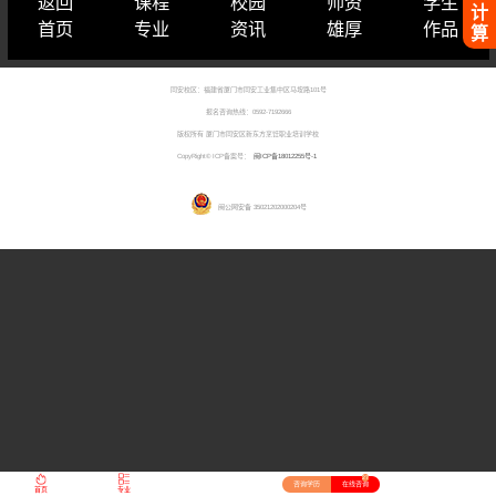
返回
课程
校园
师资
学生
计
首页
专业
资讯
雄厚
作品
算
同安校区：福建省厦门市同安工业集中区马垵路101号
报名咨询热线：0592-7192666
版权所有 厦门市同安区新东方烹饪职业培训学校
CopyRight© ICP备案号：
闽ICP备18012255号-1
闽公网安备 35021202000204号
27
咨询学历
在线咨询
首页
专业