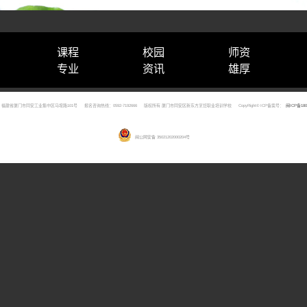
课程
校园
师资
专业
资讯
雄厚
福建省厦门市同安工业集中区马垵路101号
报名咨询热线：0592-7192666
版权所有 厦门市同安区新东方烹饪职业培训学校
CopyRight© ICP备案号：
闽ICP备180
闽公网安备 35021202000204号