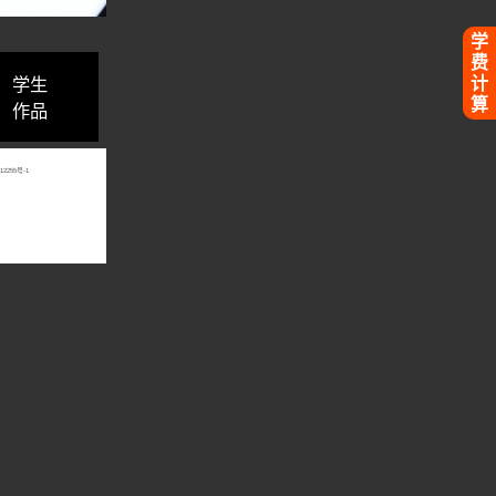
学
费
学生
计
算
作品
12255号-1