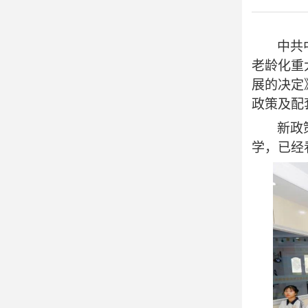

师资雄厚
中共
老龄化重
展的决定
政策及配

校园资讯
新政
学，已经

校园美图