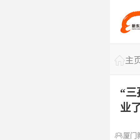
快捷导航

主

网站首页
“
业

课程专业

厦门