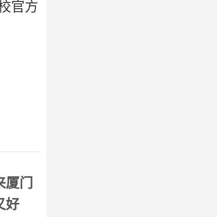
校官方
来厦门
又好