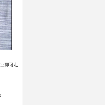
毕业即可走
x