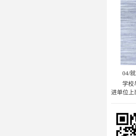
04
学校
进单位上