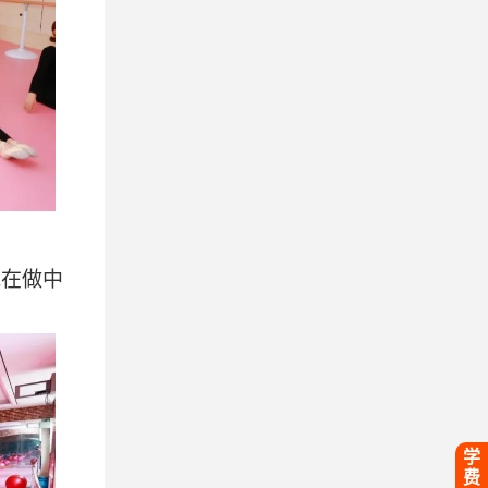
能在做中
学
费