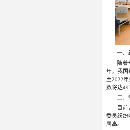

学生作品

在线咨询
一、
随着
年，我国每

预约报名
至2022
数将达49
二、
目前
委员纷纷
居高。