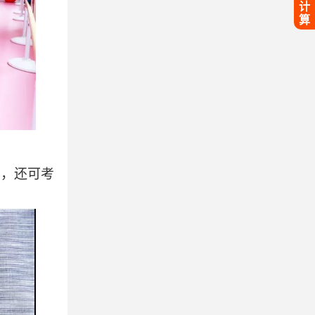
计
算
书，还可考