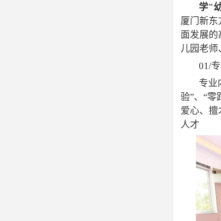
学
"
厦门新东
面发展的
儿园老师
01
专业
验”、“
爱心、擅
人才