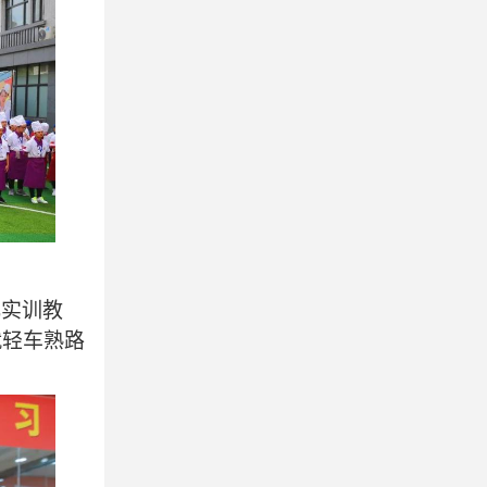
化实训教
就轻车熟路