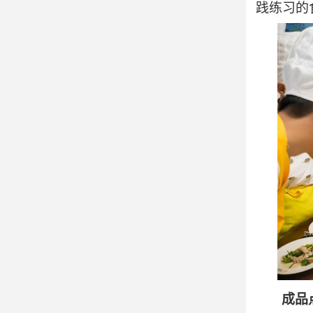
践练习的
成品