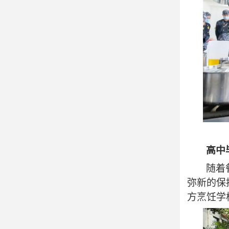

学生作品

在线咨询

预约报名
高中
随着
弥新的保
方烹饪学