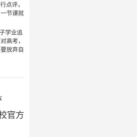
进行点评，
，一节课就
学子学业追
面对高考，
不要放弃自
x
校官方