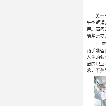

师资雄厚
关于
午夜邂逅
持
。
高考
须紧张亦

校园资讯
“一
两手准备
人生的独
谱的职业
术，不失

校园美图