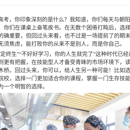
高考，你印象深刻的是什么？我知道，你们每天与朝
，
你们在课桌上奋笔疾书
。
在无数个困倦打盹后
，
选
的确重要，但回过头来看
，
也不过是一场提前了的期
无须焦虑
，
能打败你的从来不是别人，而是你自己
。
考定终生”“不好好学习，你的人生就完了”这种时代已经
则更有把握
，
在技能型人才备受青睐的市场环境下
，
木桥
。
回过头来
，
你可以，给人生另一种可能！比如
院校
，
选择一门更加适合你的
课程，
掌握一门生存技
为一个明智的选择
。