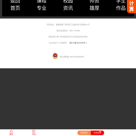
返回
课程
校园
师资
学生
计
首页
专业
资讯
雄厚
作品
算
同安校区：福建省厦门市同安工业集中区马垵路101号
报名咨询热线：0592-7192666
版权所有 厦门市同安区新东方烹饪职业培训学校
CopyRight© ICP备案号：
闽ICP备18012255号-1
闽公网安备 35021202000204号
27
咨询学历
在线咨询
首页
专业