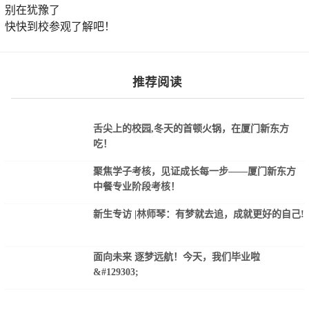
别在犹豫了
快快到校参观了解吧！
推荐阅读
舌尖上的校园,冬天的首顿火锅，在厦门新东方
吃！
聚焦学子考核，见证成长每一步——厦门新东方
中餐专业阶段考核！
新生专访 |林师琴：有梦就去追，成就更好的自己!
面向未来 逐梦远航！今天，我们毕业啦
&#129303;