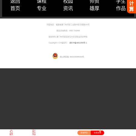
返回
课程
校园
师资
学生
计
首页
专业
资讯
雄厚
作品
算
同安校区：福建省厦门市同安工业集中区马垵路101号
报名咨询热线：0592-7192666
版权所有 厦门市同安区新东方烹饪职业培训学校
CopyRight© ICP备案号：
闽ICP备18012255号-1
闽公网安备 35021202000204号
27
咨询学历
在线咨询
首页
专业