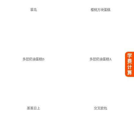
翠鸟
樱桃方块蛋糕
学
多层奶油蛋糕B
多层奶油蛋糕A
费
计
算
蒸蒸日上
交叉欧包