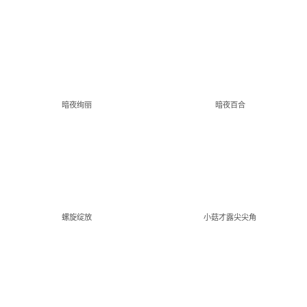
暗夜绚丽
暗夜百合
螺旋绽放
小菇才露尖尖角