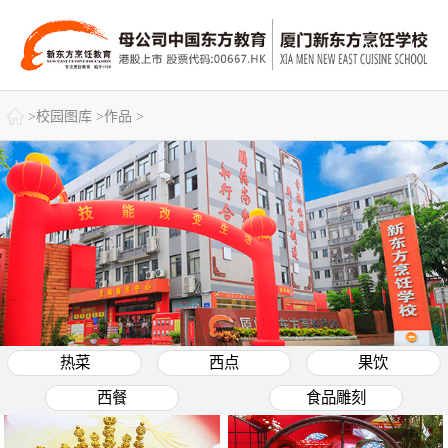

>
校园图库
>
作品
>
热菜
西点
果饮
西餐
食品雕刻