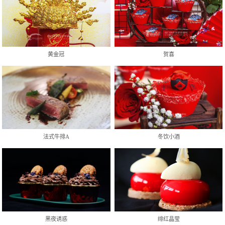
黄金冠
贺喜
法式牛排A
冬饮小酒
黑夜诱惑
绯红晶莹