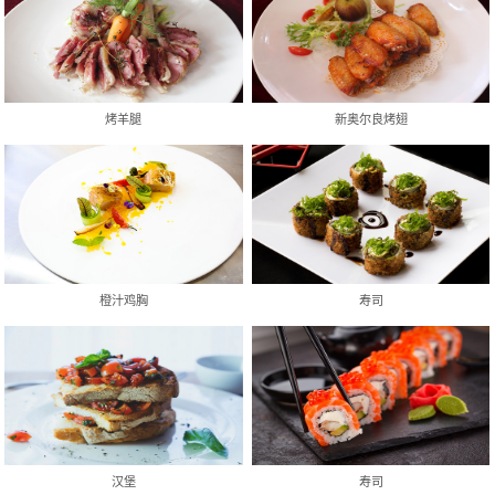
烤羊腿
新奥尔良烤翅
橙汁鸡胸
寿司
汉堡
寿司