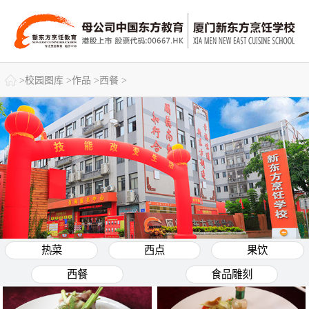

>
校园图库
>
作品
>
西餐
>
热菜
西点
果饮
西餐
食品雕刻