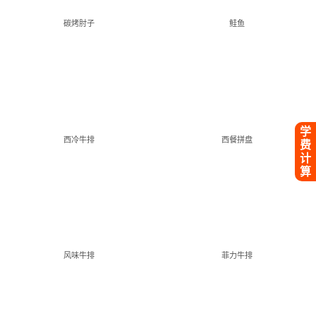
碳烤肘子
鲑鱼
学
西冷牛排
西餐拼盘
费
计
算
风味牛排
菲力牛排