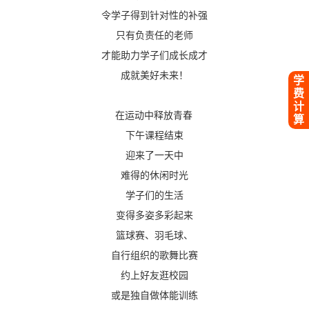
令学子得到针对性的补强
只有负责任的老师
才能助力学子们成长成才
成就美好未来！
学
费
计
在运动中释放青春
算
下午课程结束
迎来了一天中
难得的休闲时光
学子们的生活
变得多姿多彩起来
篮球赛、羽毛球、
自行组织的歌舞比赛
约上好友逛校园
或是独自做体能训练