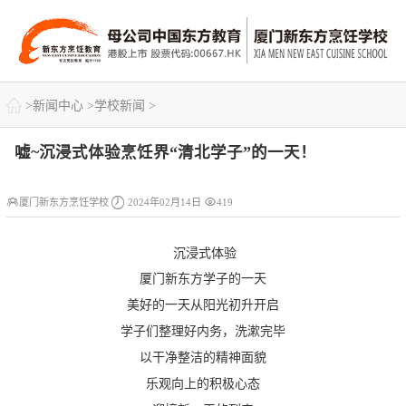

>
新闻中心
>
学校新闻
>
嘘~沉浸式体验烹饪界“清北学子”的一天！



厦门新东方烹饪学校
2024年02月14日
419
沉浸式体验
厦门新东方学子的一天
美好的一天从阳光初升开启
学子们整理好内务，洗漱完毕
以干净整洁的精神面貌
乐观向上的积极心态