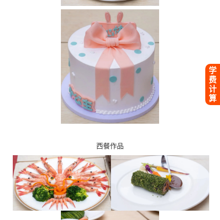
学
费
计
算
西餐作品