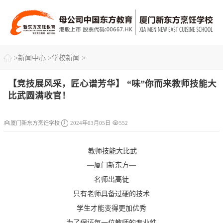

>
新闻中心
>
学校新闻
>
【竞技展风采，匠心谱芳华】 “味”你而来教师技能大
比武圆满收官！



厦门新东方烹饪学校
2024年03月05日
552
教师技能大比武
—厦门新东方—
名师出高徒
只有老师具备过硬的技术
学生才能变得更加优秀
为了保证每一位教师的专业性