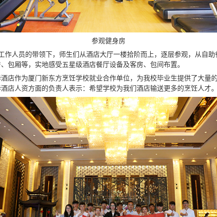
参观健身房
工作人员的带领下，师生们从酒店大厅一楼拾阶而上，逐层参观，从自助
房、包厢等，实地感受五星级酒店餐厅设备及客房、包间布置。
华酒店作为厦门新东方烹饪学校就业合作单位，为我校毕业生提供了大量
华酒店人资方面的负责人表示：希望学校为我们酒店输送更多的烹饪人才