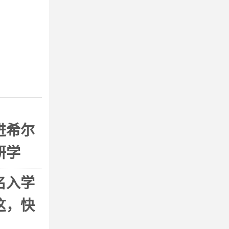
进希尔
研学
名入学
这，快