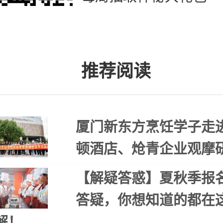
推荐阅读
厦门新东方烹饪学子走
顿酒店、炝青企业观摩
【解疑答惑】夏秋季报
答疑，你想知道的都在
解！