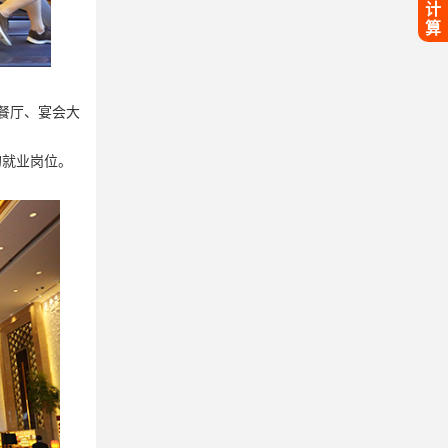
计
算
餐厅、宴会大
的就业岗位。
。