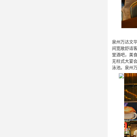

学生作品

在线咨询
泉州万达文华
间宽敞舒适
堂酒吧，美食
无柱式大宴会
泳池。泉州

预约报名