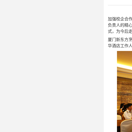

师资雄厚
加强校企合作
负责人的精
式，为今后
厦门新东方
华酒店工作

校园资讯

校园美图