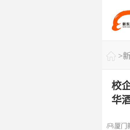
快捷导航

>

网站首页
校
华

课程专业

厦门