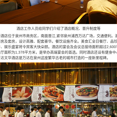
酒店工作人员给同学们介绍了酒店概况、晋升制度等
酒店位于泉州市商务区，南面晋江,紧邻泉州浦西万达广场，交通便利。酒
客房及套房，设计高雅、配套豪华。餐饮设施齐全。美食汇全日餐厅、品
、娱乐盛宴将令宾客大快朵颐。酒店的宴会及会议总接待面积超过2,60
厅面积为1,378平方米，是举办高端宴会的首选。同时酒店还设有健身
万达文华酒店是万达在泉州这座繁华古老的城市打造的一座新里程碑。