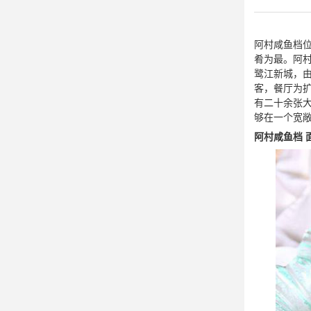

师资雄厚
阿村咸鱼档
肴为最。阿
鹭江新城，
客，餐厅为
有二十余张

够在一个宽
校园资讯
阿村咸鱼档 

校园美图