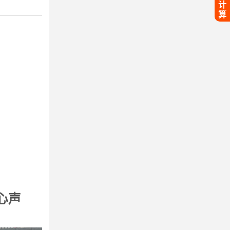
计
算
心声