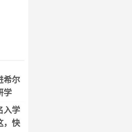
进希尔
研学
名入学
这，快