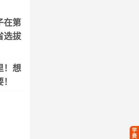
子在第
省选拔
里！想
要！
学
费