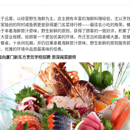
位于吕厝，以经营野生海鲜为主，店主拥有丰富的海鲜料理经验，尤以烹
村家独创的阿村咸鱼粥更是获得厦门名菜排行榜——最佳名小吃的殊荣。
由于本着海鲜原汁原味，野生新鲜的原则，获得了顾客的一致好评，积累
扩大营业规模，给顾客一个更加优美的环境，乔迁至吕岭路豪峰大厦。现
大餐桌，十余间包厢，并仍旧秉承着海鲜原汁原味，野生新鲜的原则服务
敞、优雅的环境中品尝最美味的佳肴。
面向厦门新东方烹饪学校招聘 资深闽菜厨师