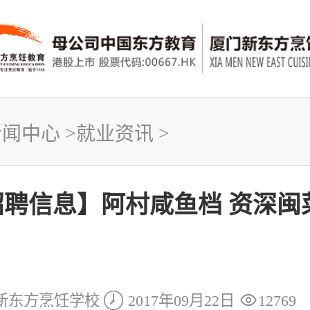
新闻中心
>
就业资讯
>
招聘信息】阿村咸鱼档 资深闽


新东方烹饪学校
2017年09月22日
12769