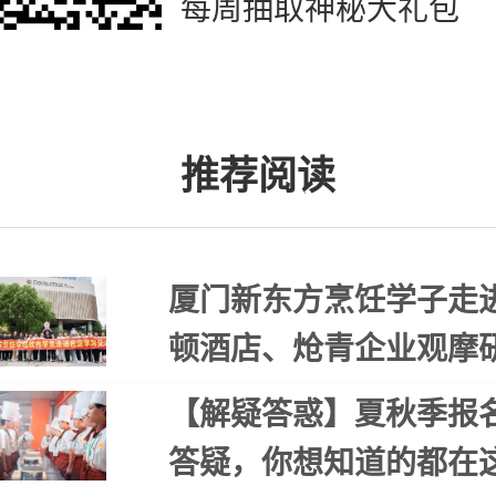
每周抽取神秘大礼包
推荐阅读
厦门新东方烹饪学子走
顿酒店、炝青企业观摩
【解疑答惑】夏秋季报
答疑，你想知道的都在