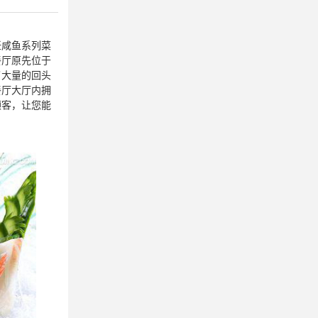
饪咸鱼系列菜
餐厅原先位于
了大量的回头
餐厅大厅内拥
顾客，让您能