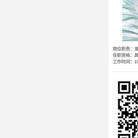

学生作品

在线咨询
岗位职责：准
任职资格：
工作时间：10:0

预约报名