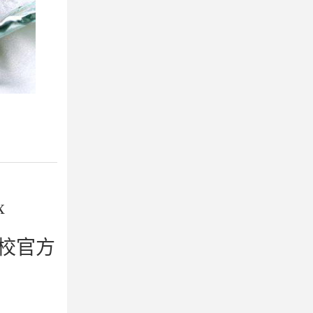
x
校官方