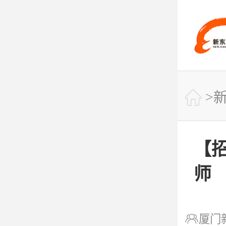
快捷导航

>

网站首页
【
师

课程专业

厦门