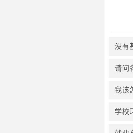
没有
请问
我该