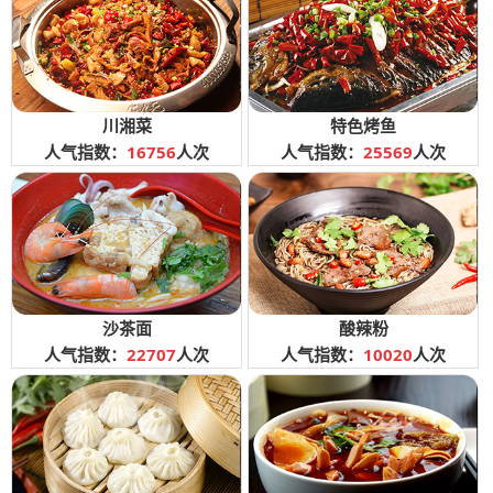
川湘菜
特色烤鱼
人气指数：
16756
人次
人气指数：
25569
人次
沙茶面
酸辣粉
人气指数：
22707
人次
人气指数：
10020
人次