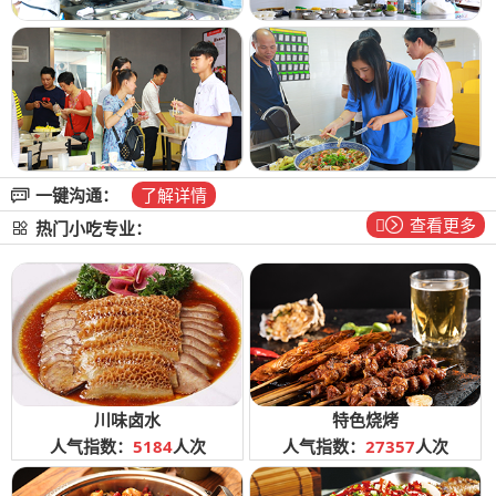
一键沟通：
了解详情
查看更多
热门小吃专业：
川味卤水
特色烧烤
人气指数：
5184
人次
人气指数：
27357
人次