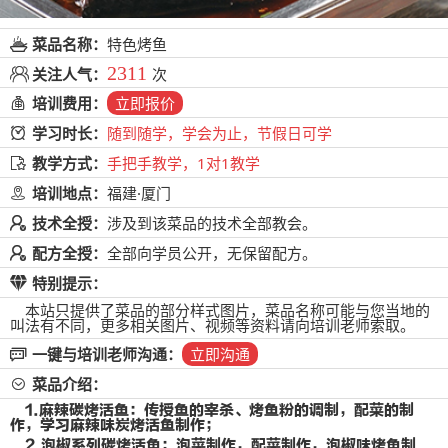
菜品名称：
特色烤鱼
2311
关注人气：
次
培训费用：
立即报价
学习时长：
随到随学，学会为止，节假日可学
教学方式：
手把手教学，1对1教学
培训地点：
福建·厦门
技术全授：
涉及到该菜品的技术全部教会。
配方全授：
全部向学员公开，无保留配方。
特别提示：
本站只提供了菜品的部分样式图片，菜品名称可能与您当地的
叫法有不同，更多相关图片、视频等资料请向培训老师索取。
一键与培训老师沟通：
立即沟通
菜品介绍：
1.麻辣碳烤活鱼：传授鱼的宰杀、烤鱼粉的调制，配菜的制
作，学习麻辣味炭烤活鱼制作；
2.泡椒系列碳烤活鱼：泡菜制作，配菜制作，泡椒味烤鱼制