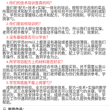
1.你们的技术培训是真的吗？
我们是“配方+技术+实操“一体化的培训，按照学员选择的菜品
所需的技术和配方全部传授。没有任何不向学员公开的调料或配
方，学员完全掌握核心技术和配方，不受任何限制，学完可以上
岗掌勺。
2.你们是如何培训的？
我们的学员大部分是准备学完自己干的，所以我们全程实操，
老师手把手教学，学员全部动手操作练习，上手快，效果好。
3.没有基础是否可以学会？
我们的学员80%以上都是没有基础或者基础很薄弱，但是我们
的老师教学多年，有丰富的教学经验，学员完全可以从基础学
起。老师会根据每个人基础、理解力等，为每位学员设定不同的
教学方案和教学进度。老师手把手的教，配上学习资料，学员动
手操作，反复练习，直到学会为止。
4.所学项目配方上的材料是否好买？
所有的原材料在普通的综合市场上都能买到，并不需要从我公
司购买任何的香料或原材料。如何选择原材料也是培训课程的一
部分，购买材料的渠道，我们老师都会为你们免费提供参考。学
员到任何地方都无后顾之忧。
5.学完到底能不能上岗掌勺？
成熟的教学经验，全方位的服务体系，配方+技术+实操的教学
模式，这三点是保障学员毕业后是否可以独立掌勺的关键。学员
培训完，我们会安排毕业考试，成绩合格方可毕业。毕业后，学
员在工作中遇到的技术和运营问题，我公司永久提供免费解答和
帮助。
学员作品：