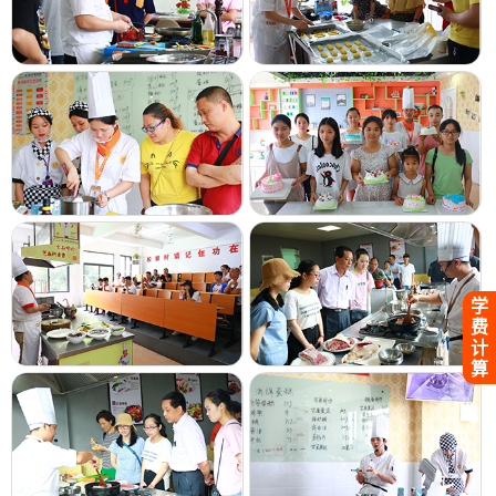
学
费
计
算