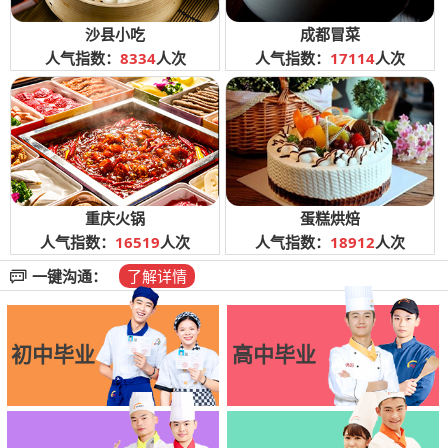
沙县小吃
成都冒菜
人气指数：
8334
人次
人气指数：
17114
人次
重庆火锅
蛋糕烘焙
人气指数：
16519
人次
人气指数：
18912
人次
一键沟通：
了解详情
初中毕业
高中毕业