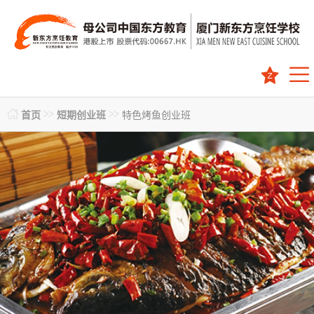


首页
短期创业班
特色烤鱼创业班